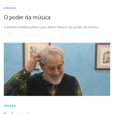
a
VÍDEOS
c
O poder da música
i
A artista multidisciplinar Lucía Aldao fálanos do poder da música.
ó
n
s
VÍDEOS