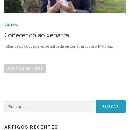
VÍDEOS
Coñecendo ao xeriatra
Falamos coa doutora especializada en xeriatría Luciana Martínez.
N
a
ARTIGOS ANTIGOS
v
e
g
a
Buscar:
c
i
ó
n
ARTIGOS RECENTES