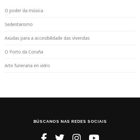
d
O poder da música
e
e
Sedentarismo
n
t
Axudas para a accesibilidade das vivendas
r
O Porto da Coruña
a
d
Arte funeraria en vidro
a
s
BÚSCANOS NAS REDES SOCIAIS