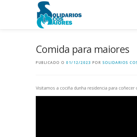
Ir
o
contido
Comida para maiores
PUBLICADO O
01/12/2023
POR
SOLIDARIOS CO
Visitamos a cociña dunha residencia para coñecer 