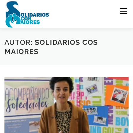
Ir
o
Menú
contido
NOVAS
VÍDEOS
AUTOR:
SOLIDARIOS COS
MAIORES