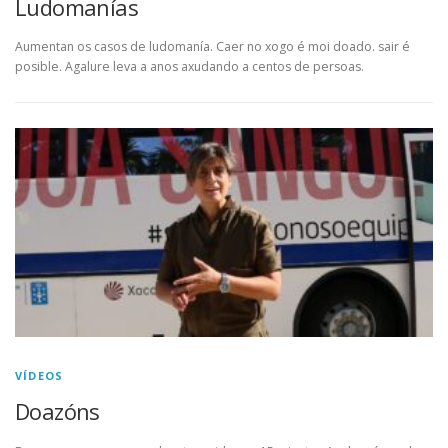
Ludomanías
Aumentan os casos de ludomanía. Caer no xogo é moi doado. sair é
posible. Agalure leva a anos axudando a centos de persoas.
VÍDEOS
Doazóns