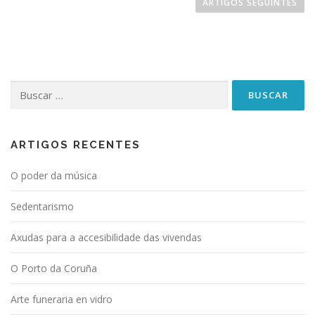
a
ARTIGOS SEGUINTES
v
e
g
a
Buscar:
c
i
ó
n
ARTIGOS RECENTES
d
O poder da música
e
e
Sedentarismo
n
t
Axudas para a accesibilidade das vivendas
r
O Porto da Coruña
a
d
Arte funeraria en vidro
a