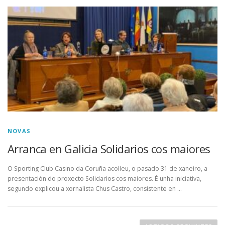
NOVAS
Arranca en Galicia Solidarios cos maiores
O Sporting Club Casino da Coruña acolleu, o pasado 31 de xaneiro, a
presentación do proxecto Solidarios cos maiores. É unha iniciativa,
segundo explicou a xornalista Chus Castro, consistente en …
N